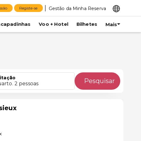
Gestão da Minha Reserva
essão
Registe-se
scapadinhas
Voo + Hotel
Bilhetes
Mais
itação
Pesquisar
uarto. 2 pessoas
sieux
x