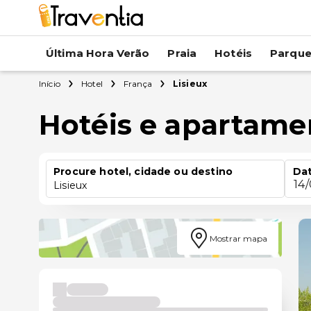
Última Hora Verão
Praia
Hotéis
Parqu
Início
Hotel
França
Lisieux
Hotéis e apartame
Procure hotel, cidade ou destino
Dat
14
Lisieux
Mostrar mapa