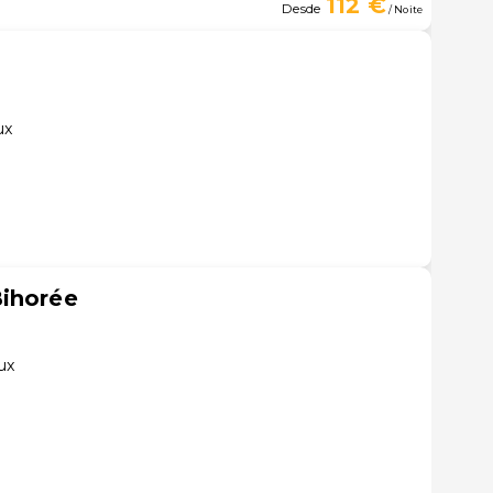
112 €
Desde
/ Noite
ux
Bihorée
ux