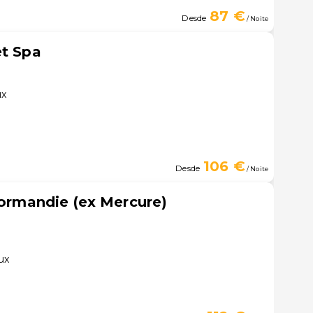
87 €
Desde
/ Noite
et Spa
ux
106 €
Desde
/ Noite
Normandie (ex Mercure)
ux