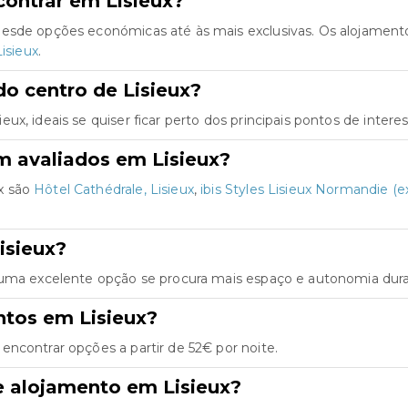
ontrar em Lisieux?
desde opções económicas até às mais exclusivas. Os alojamen
Lisieux
.
o centro de Lisieux?
x, ideais se quiser ficar perto dos principais pontos de interes
m avaliados em Lisieux?
x são
Hôtel Cathédrale, Lisieux
,
ibis Styles Lisieux Normandie (
isieux?
 uma excelente opção se procura mais espaço e autonomia dura
ntos em Lisieux?
ncontrar opções a partir de 52€ por noite.
e alojamento em Lisieux?