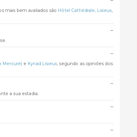
−
tos mais bem avaliados são
Hôtel Cathédrale, Lisieux
,
−
se.
−
ex Mercure)
e
Kyriad Lisieux
, segundo as opiniões dos
−
nte a sua estadia.
−
−