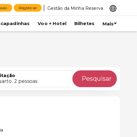
Gestão da Minha Reserva
essão
Registe-se
scapadinhas
Voo + Hotel
Bilhetes
Mais
itação
Pesquisar
uarto. 2 pessoas
ia