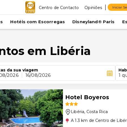
Centro de Contacto
Opiniões
Iniciar S
es
Hotéis com Escorregas
Disneyland® Paris
E
ntos em Libéria
as da sua viagem
Hab
/08/2026
|
16/08/2026
1 q
Hotel Boyeros
Libéria
, Costa Rica
A 1.3 km de Centro de Libér