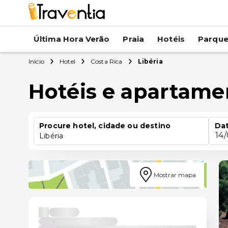
Última Hora Verão
Praia
Hotéis
Parqu
Início
Hotel
Costa Rica
Libéria
Hotéis e apartame
Procure hotel, cidade ou destino
Dat
14
Libéria
Mostrar mapa