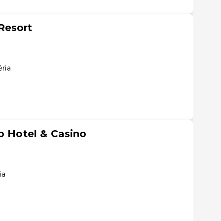
Resort
ria
io Hotel & Casino
ia