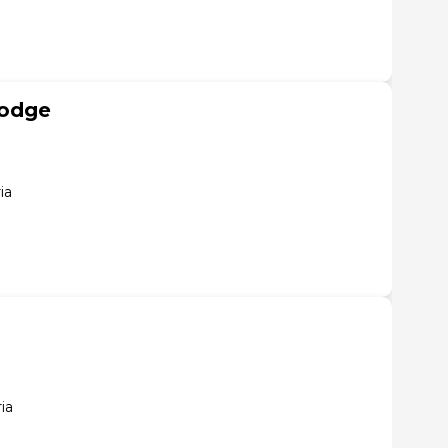
Lodge
ia
ia