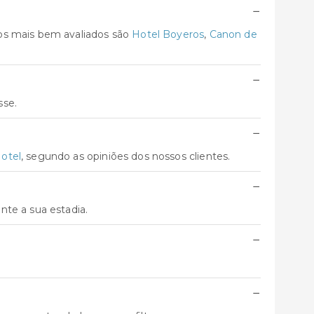
−
tos mais bem avaliados são
Hotel Boyeros
,
Canon de
−
sse.
−
otel
, segundo as opiniões dos nossos clientes.
−
te a sua estadia.
−
−