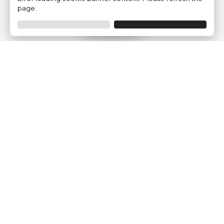
page.
Filtrar
Empresa
Quem somos?
Opiniões de Clientes
Aviso Legal
Condições Gerais
Politica de Privacidade
Política de Cookies
Gerir definições de cookies