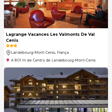
Lagrange Vacances Les Valmonts De Val
Cenis
Lanslebourg-Mont-Cenis
, França
A 801 m de Centro de Lanslebourg-Mont-Cenis