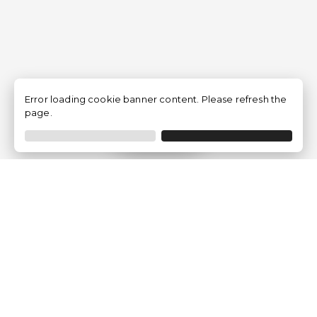
Error loading cookie banner content. Please refresh the
page.
Filtrar
Empresa
Quem somos?
Opiniões de Clientes
Aviso Legal