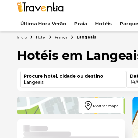
Última Hora Verão
Praia
Hotéis
Parqu
Início
Hotel
França
Langeais
Hotéis em Langeai
Procure hotel, cidade ou destino
Dat
14
Langeais
Mostrar mapa