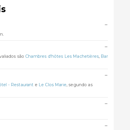
is
−
m.
−
valiados são
Chambres d'hôtes Les Machetières
,
Bar
−
tel - Restaurant
e
Le Clos Marie
, segundo as
−
−