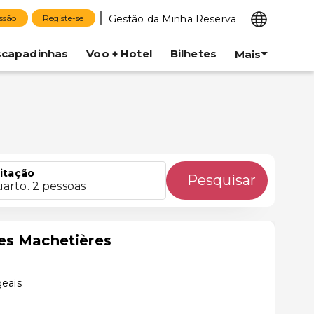
Gestão da Minha Reserva
essão
Registe-se
scapadinhas
Voo + Hotel
Bilhetes
Mais
itação
Pesquisar
uarto. 2 pessoas
es Machetières
geais