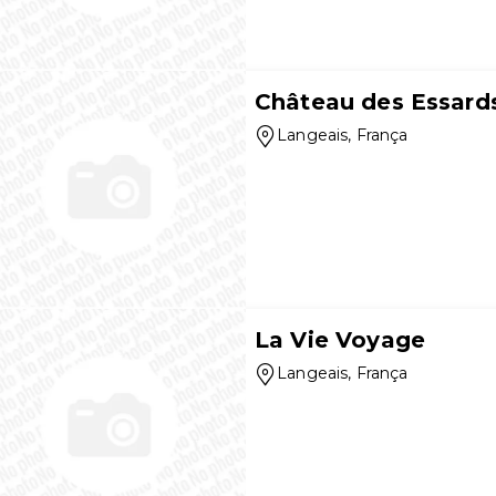
Château des Essards
Langeais
, França
La Vie Voyage
Langeais
, França