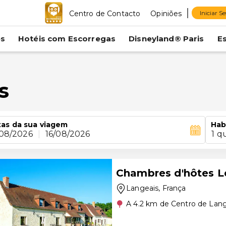
Centro de Contacto
Opiniões
Iniciar S
es
Hotéis com Escorregas
Disneyland® Paris
E
s
as da sua viagem
Hab
/08/2026
|
16/08/2026
1 q
Chambres d'hôtes L
Langeais
, França
A 4.2 km de Centro de Lan