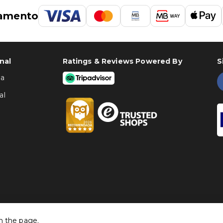
amento
nal
Ratings & Reviews Powered By
S
ha
al
h the page.
©
Traventia.pt