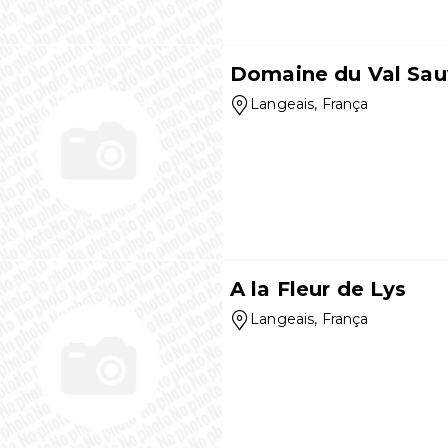
Domaine du Val Sa
Langeais
, França
A la Fleur de Lys
Langeais
, França