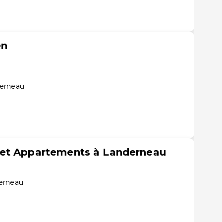
en
derneau
et Appartements à Landerneau
erneau