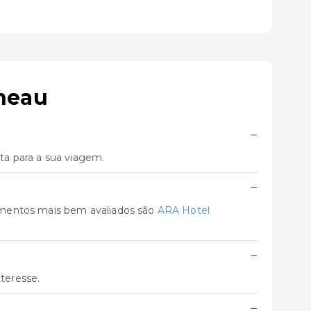
neau
−
a para a sua viagem.
−
amentos mais bem avaliados são
ARA Hotel
−
teresse.
−