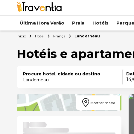
Última Hora Verão
Praia
Hotéis
Parqu
Início
Hotel
França
Landerneau
Hotéis e apartam
Procure hotel, cidade ou destino
Dat
14
Landerneau
Mostrar mapa