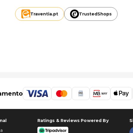
Traventia.
pt
TrustedShops
amento
nal
Ratings & Reviews Powered By
S
ha