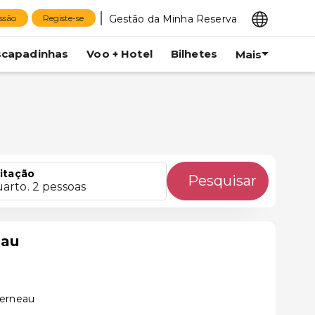
Gestão da Minha Reserva
essão
Registe-se
scapadinhas
Voo + Hotel
Bilhetes
Mais
itação
Pesquisar
uarto. 2 pessoas
eau
derneau