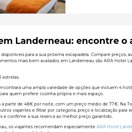
em Landerneau: encontre o 
isponíveis para a sua próxima escapadela. Compare preços, ava
ojamentos mais bem avaliados em Landerneau são ARA Hotel L
 estrelas.
ncontrará uma ampla variedade de opções que incluem 4 hotéi
 para quem prefere cozinha própria e mais espaço.
partir de 48€ por noite, com um preço médio de 77€. Na Tra
utros viajantes e filtrar por categoria, preço e localização par
as e confirme a sua reserva ao melhor preço garantido.
eau, os viajantes recomendam especialmente
ARA Hotel Land