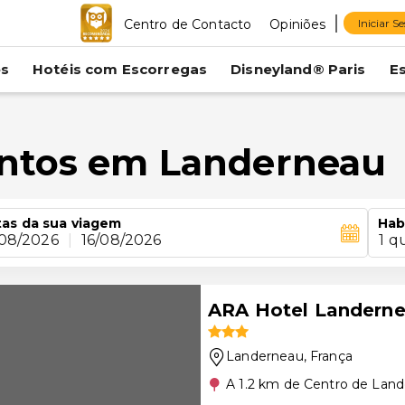
Centro de Contacto
Opiniões
Iniciar S
es
Hotéis com Escorregas
Disneyland® Paris
E
entos em Landerneau
as da sua viagem
Hab
/08/2026
|
16/08/2026
1 q
ARA Hotel Landern
Landerneau
, França
A 1.2 km de Centro de Lan