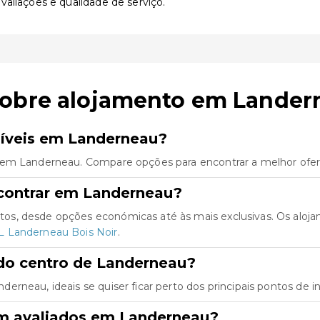
valiações e qualidade de serviço.
sobre alojamento em Lander
níveis em Landerneau?
 em Landerneau. Compare opções para encontrar a melhor ofert
contrar em Landerneau?
os, desde opções económicas até às mais exclusivas. Os aloj
 Landerneau Bois Noir
.
do centro de Landerneau?
rneau, ideais se quiser ficar perto dos principais pontos de in
em avaliados em Landerneau?