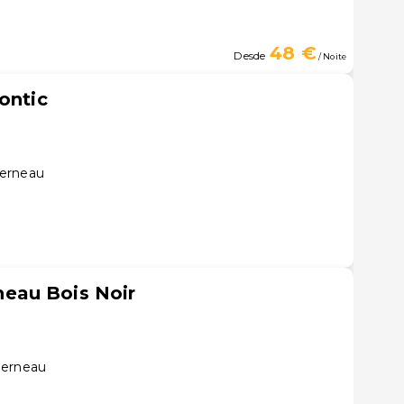
48 €
Desde
/ Noite
ontic
derneau
eau Bois Noir
derneau