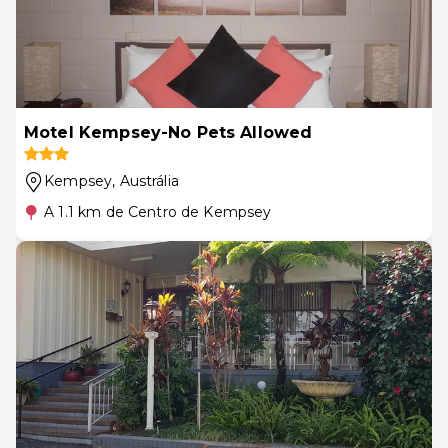
Motel Kempsey-No Pets Allowed
Kempsey
, Austrália
A 1.1 km de Centro de Kempsey