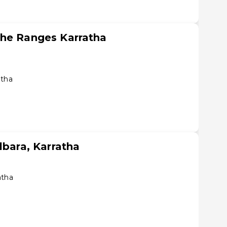
The Ranges Karratha
atha
lbara, Karratha
atha