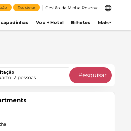
Gestão da Minha Reserva
essão
Registe-se
scapadinhas
Voo + Hotel
Bilhetes
Mais
itação
Pesquisar
uarto. 2 pessoas
artments
tha