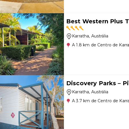
Best Western Plus 
Karratha
, Austrália
A 1.8 km de Centro de Karr
Discovery Parks – Pi
Karratha
, Austrália
A 3.7 km de Centro de Karr