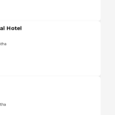
al Hotel
atha
atha