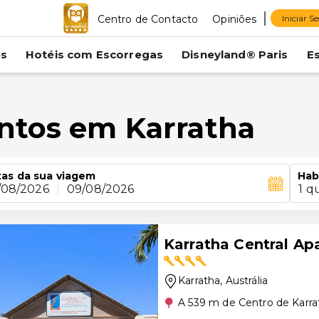
Centro de Contacto
Opiniões
Iniciar S
es
Hotéis com Escorregas
Disneyland® Paris
E
ntos em Karratha
as da sua viagem
Hab
/08/2026
|
09/08/2026
1 q
Karratha Central Ap
Karratha
, Austrália
A 539 m de Centro de Karra