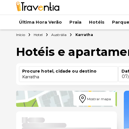
Última Hora Verão
Praia
Hotéis
Parqu
Início
Hotel
Austrália
Karratha
Hotéis e apartame
Procure hotel, cidade ou destino
Dat
07
Karratha
Mostrar mapa