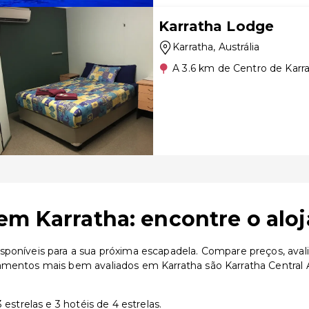
Karratha Lodge
Karratha
, Austrália
A 3.6 km de Centro de Karr
em Karratha: encontre o alo
sponíveis para a sua próxima escapadela. Compare preços, avali
amentos mais bem avaliados em Karratha são Karratha Central Ap
estrelas e 3 hotéis de 4 estrelas.