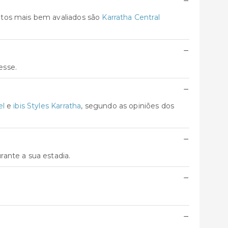
−
ntos mais bem avaliados são
Karratha Central
−
esse.
−
el
e
ibis Styles Karratha
, segundo as opiniões dos
−
ante a sua estadia.
−
−