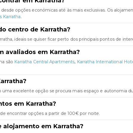
contrar em Karratha?
 desde opções económicas até às mais exclusivas. Os alojame
es Karratha
.
do centro de Karratha?
ha, ideais se quiser ficar perto dos principais pontos de inter
m avaliados em Karratha?
tha são
Karratha Central Apartments
,
Karratha International Hot
arratha?
o uma excelente opção se procura mais espaço e autonomia dur
ntos em Karratha?
e encontrar opções a partir de 100€ por noite.
e alojamento em Karratha?