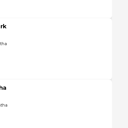
ark
atha
ha
atha