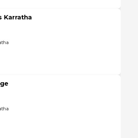
s Karratha
atha
age
atha