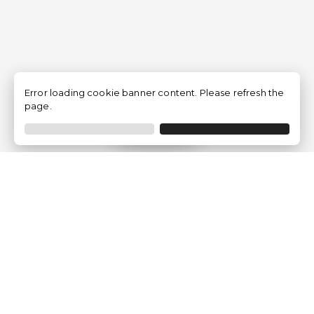
Error loading cookie banner content. Please refresh the
page.
Filtrar
Empresa
Quem somos?
Opiniões de Clientes
Aviso Legal