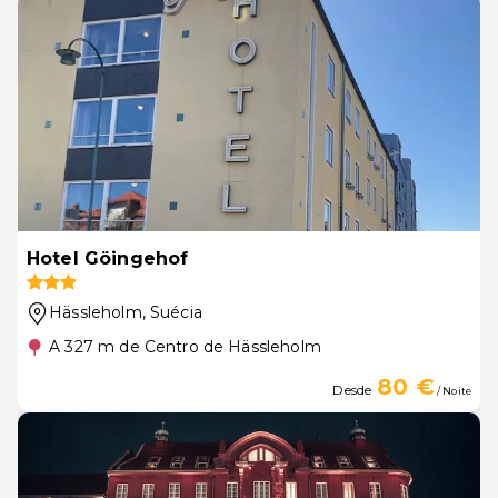
Hotel Göingehof
Hässleholm
, Suécia
A 327 m de Centro de Hässleholm
80 €
Desde
/ Noite