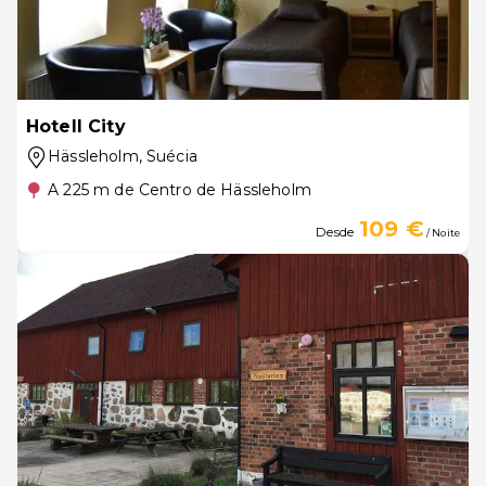
Hotell City
Hässleholm
, Suécia
A 225 m de Centro de Hässleholm
109 €
Desde
/ Noite