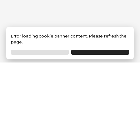
Error loading cookie banner content. Please refresh the
page.
Empresa
Quem somos?
Opiniões de Clientes
Aviso Legal
Condições Gerais