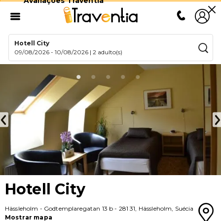
Avaliações Traventia
Hotell City
09/08/2026
-
10/08/2026
|
2 adulto(s)
Hotell City
Hässleholm
-
Godtemplaregatan 13 b
-
281 31
,
Hässleholm
,
Suécia
Mostrar mapa