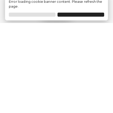
Error loading cookie banner content. Please refresh the
page.
Filtrar
Empresa
Quem somos?
Opiniões de Clientes
Aviso Legal
Condições Gerais
Politica de Privacidade
Política de Cookies
Gerir definições de cookies