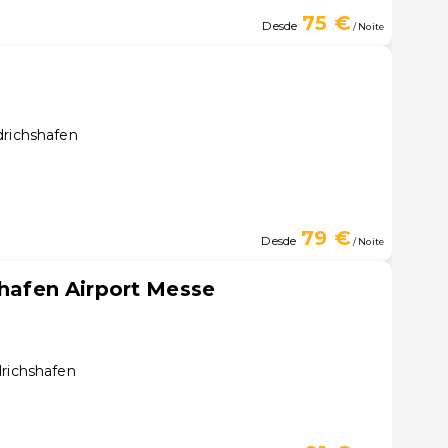
75 €
Desde
/ Noite
drichshafen
79 €
Desde
/ Noite
shafen Airport Messe
drichshafen