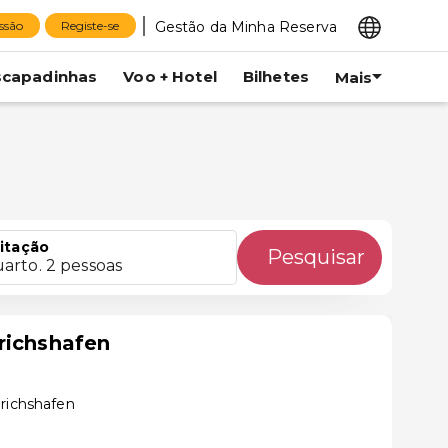
Gestão da Minha Reserva
essão
Registe-se
scapadinhas
Voo + Hotel
Bilhetes
Mais
itação
Pesquisar
uarto. 2 pessoas
richshafen
drichshafen