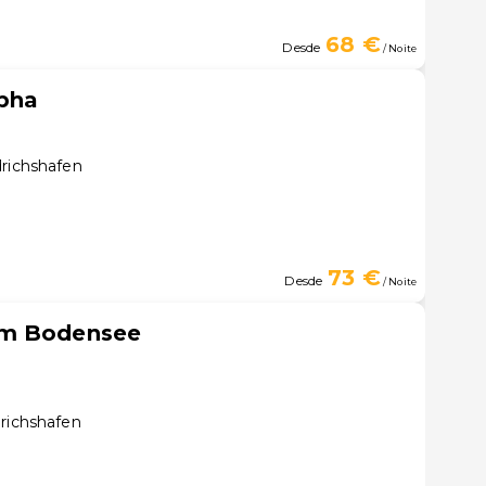
68 €
Desde
/ Noite
lpha
drichshafen
73 €
Desde
/ Noite
am Bodensee
drichshafen