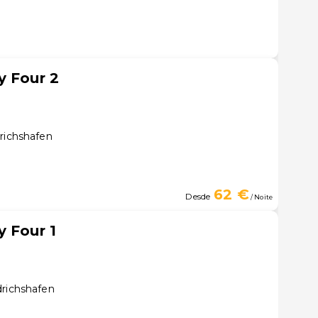
y Four 2
drichshafen
62 €
Desde
/ Noite
y Four 1
drichshafen