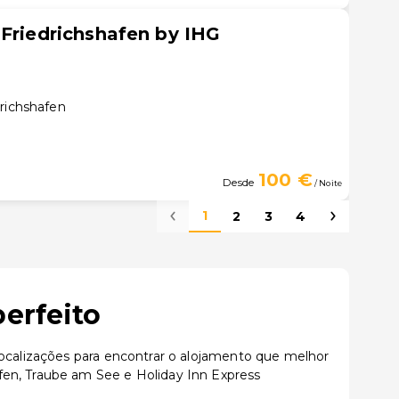
 Friedrichshafen by IHG
drichshafen
100 €
Desde
/ Noite
1
2
3
4
erfeito
localizações para encontrar o alojamento que melhor
fen, Traube am See e Holiday Inn Express