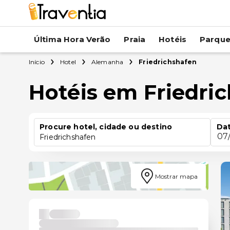
Última Hora Verão
Praia
Hotéis
Parqu
Início
Hotel
Alemanha
Friedrichshafen
Hotéis em Friedri
Procure hotel, cidade ou destino
Dat
07
Friedrichshafen
Mostrar mapa