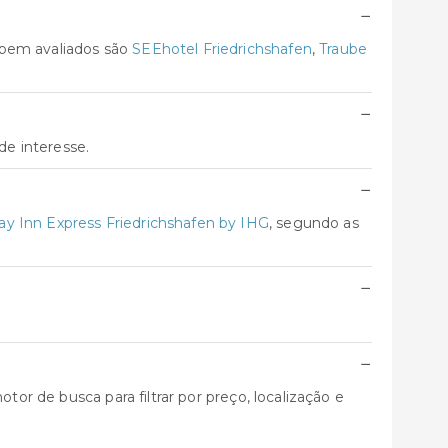
−
 bem avaliados são
SEEhotel Friedrichshafen
,
Traube
−
de interesse.
−
ay Inn Express Friedrichshafen by IHG
, segundo as
−
−
tor de busca para filtrar por preço, localização e