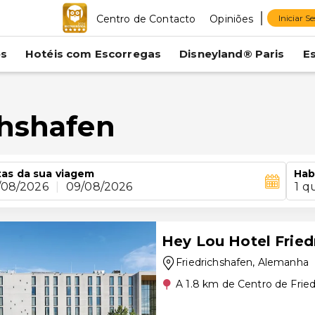
Centro de Contacto
Opiniões
Iniciar S
es
Hotéis com Escorregas
Disneyland® Paris
E
chshafen
as da sua viagem
Hab
/08/2026
|
09/08/2026
1 q
Hey Lou Hotel Fried
Friedrichshafen
, Alemanha
A 1.8 km de Centro de Frie