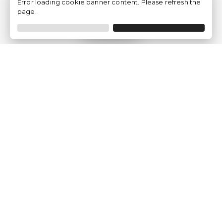
Error loading cookie banner content. Please refresh the
page.
Filtrar
Empresa
Quem somos?
Opiniões de Clientes
Aviso Legal
Condições Gerais
Politica de Privacidade
Política de Cookies
Gerir definições de cookies