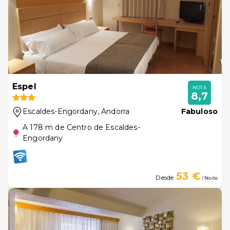
Espel
NOTA
8,7
Escaldes-Engordany
, Andorra
Fabuloso
A 178 m de Centro de Escaldes-
Engordany
53 €
Desde
/ Noite