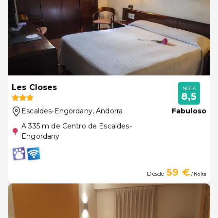
Les Closes
NOTA
8,5
Escaldes-Engordany
, Andorra
Fabuloso
A 335 m de Centro de Escaldes-
Engordany
59 €
Desde
/ Noite