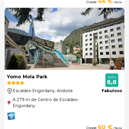
46 €
Desde
/ Noite
Yomo Mola Park
NOTA
8,8
Escaldes-Engordany
, Andorra
Fabuloso
A 279 m de Centro de Escaldes-
Engordany
60 €
Desde
/ Noite