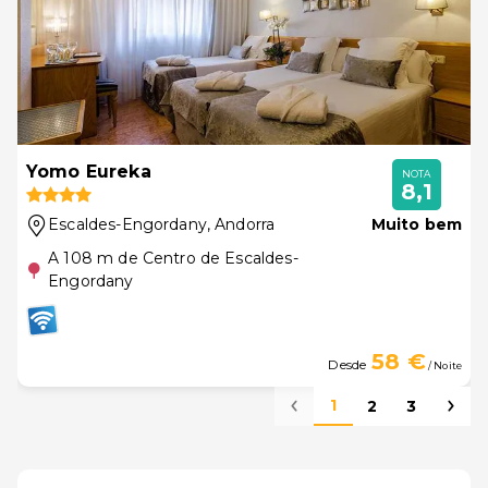
Yomo Eureka
NOTA
8,1
Escaldes-Engordany
, Andorra
Muito bem
A 108 m de Centro de Escaldes-
Engordany
58 €
Desde
/ Noite
1
2
3