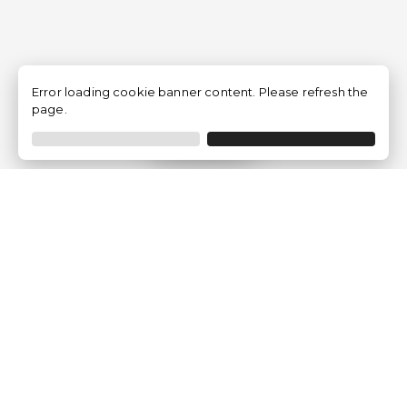
Error loading cookie banner content. Please refresh the
page.
Filtrar
Empresa
Quem somos?
Opiniões de Clientes
Aviso Legal
Condições Gerais