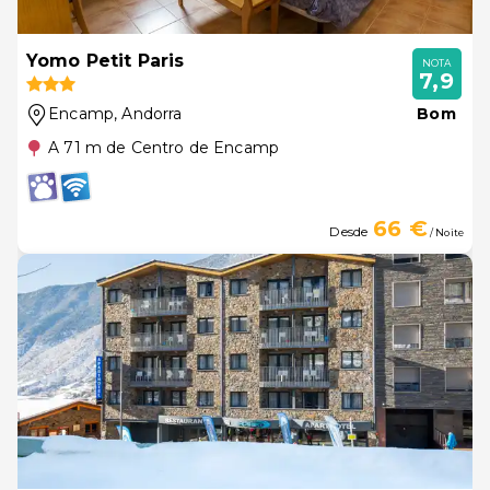
Yomo Petit Paris
NOTA
7,9
Encamp
, Andorra
Bom
A 71 m de Centro de Encamp
66 €
Desde
/ Noite