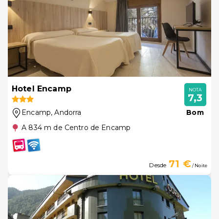
Hotel Encamp
NOTA
7,3
Encamp
, Andorra
Bom
A 834 m de Centro de Encamp
71 €
Desde
/ Noite