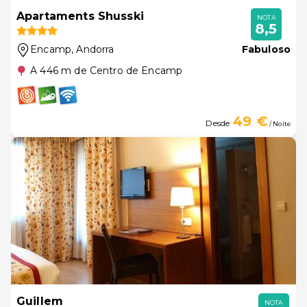
Apartaments Shusski
NOTA
8,5
Encamp
, Andorra
Fabuloso
A 446 m de Centro de Encamp
49 €
Desde
/ Noite
Guillem
NOTA