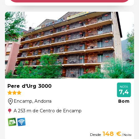
Pere d'Urg 3000
NOTA
7,4
Encamp
, Andorra
Bom
A 253 m de Centro de Encamp
148 €
Desde
/ Noite