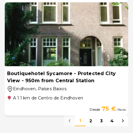
Boutiquehotel Sycamore - Protected City
View - 950m from Central Station
Eindhoven
, Países Baixos
A 1.1 km de Centro de Eindhoven
75 €
Desde
/ Noite
1
2
3
4