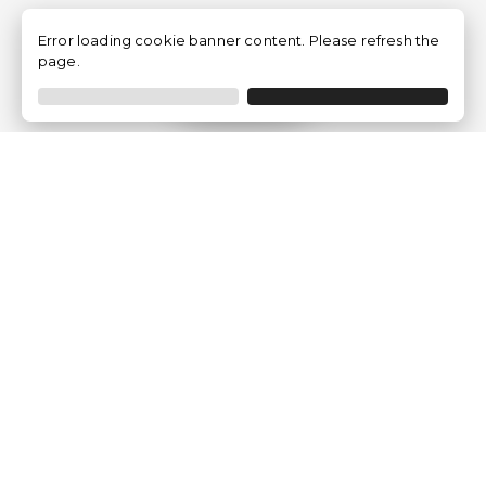
Error loading cookie banner content. Please refresh the
page.
Filtrar
Empresa
Quem somos?
Opiniões de Clientes
Aviso Legal
Condições Gerais
Politica de Privacidade
Política de Cookies