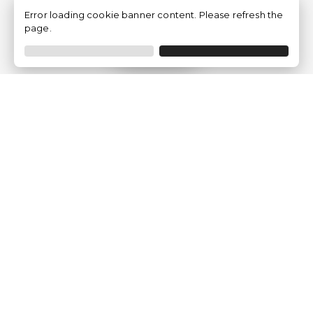
Error loading cookie banner content. Please refresh the
page.
Filtrar
Empresa
Quem somos?
Opiniões de Clientes
Aviso Legal
Condições Gerais
Politica de Privacidade
Política de Cookies
Gerir definições de cookies