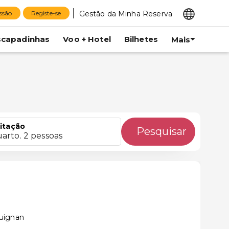
Gestão da Minha Reserva
essão
Registe-se
scapadinhas
Voo + Hotel
Bilhetes
Mais
itação
Pesquisar
uarto. 2 pessoas
uignan