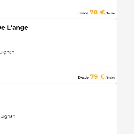
78 €
Desde
/ Noite
De L'ange
guignan
79 €
Desde
/ Noite
guignan