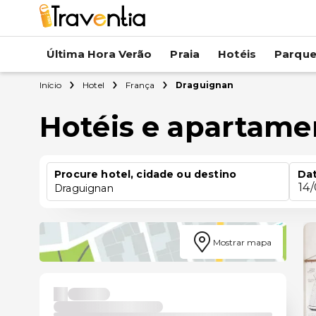
Última Hora Verão
Praia
Hotéis
Parqu
Início
Hotel
França
Draguignan
Hotéis e apartam
Procure hotel, cidade ou destino
Dat
14
Draguignan
Mostrar mapa