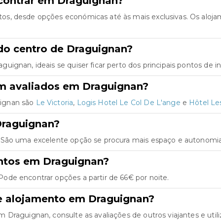
contrar em Draguignan?
os, desde opções económicas até às mais exclusivas. Os aloj
do centro de Draguignan?
ignan, ideais se quiser ficar perto dos principais pontos de in
m avaliados em Draguignan?
uignan são
Le Victoria
,
Logis Hotel Le Col De L'ange
e
Hôtel Les
Draguignan?
 São uma excelente opção se procura mais espaço e autonomia 
entos em Draguignan?
ode encontrar opções a partir de 66€ por noite.
e alojamento em Draguignan?
Draguignan, consulte as avaliações de outros viajantes e utiliz