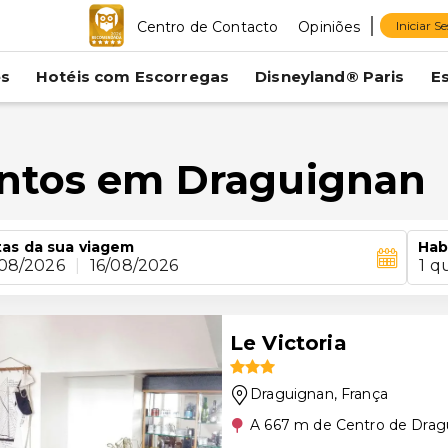
Centro de Contacto
Opiniões
Iniciar S
es
Hotéis com Escorregas
Disneyland® Paris
E
entos em Draguignan
as da sua viagem
Hab
/08/2026
|
16/08/2026
1 q
Le Victoria
Draguignan
, França
A 667 m de Centro de Drag