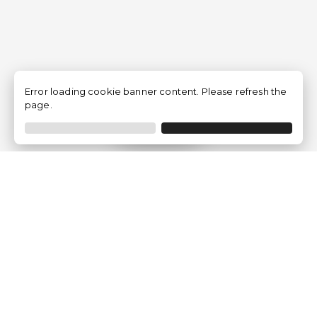
Error loading cookie banner content. Please refresh the
page.
Filtrar
Empresa
Quem somos?
Opiniões de Clientes
Aviso Legal