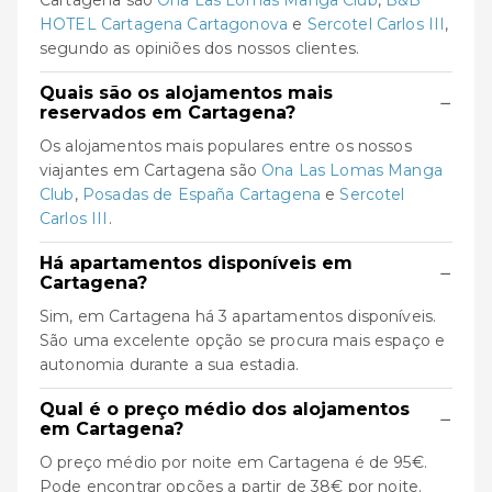
Cartagena são
Ona Las Lomas Manga Club
,
B&B
HOTEL Cartagena Cartagonova
e
Sercotel Carlos III
,
segundo as opiniões dos nossos clientes.
Quais são os alojamentos mais
−
reservados em Cartagena?
Os alojamentos mais populares entre os nossos
viajantes em Cartagena são
Ona Las Lomas Manga
Club
,
Posadas de España Cartagena
e
Sercotel
Carlos III
.
Há apartamentos disponíveis em
−
Cartagena?
Sim, em Cartagena há 3 apartamentos disponíveis.
São uma excelente opção se procura mais espaço e
autonomia durante a sua estadia.
Qual é o preço médio dos alojamentos
−
em Cartagena?
O preço médio por noite em Cartagena é de 95€.
Pode encontrar opções a partir de 38€ por noite.