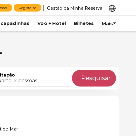
Gestão da Minha Reserva
essão
Registe-se
scapadinhas
Voo + Hotel
Bilhetes
Mais
r
itação
Pesquisar
uarto. 2 pessoas
t de Mar