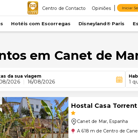
Centro de Contacto
Opiniões
Iniciar S
es
Hotéis com Escorregas
Disneyland® Paris
E
ntos em Canet de Ma
as da sua viagem
Hab
/08/2026
|
16/08/2026
1 q
Hostal Casa Torrent
Canet de Mar
, Espanha
A 618 m de Centro de Cane