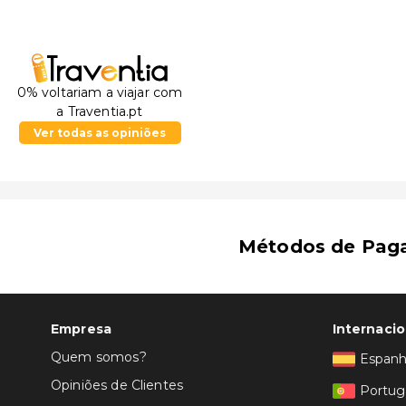
0% voltariam a viajar com
a Traventia.pt
Ver todas as opiniões
Métodos de Pag
Empresa
Internacio
Quem somos?
Espan
Opiniões de Clientes
Portug