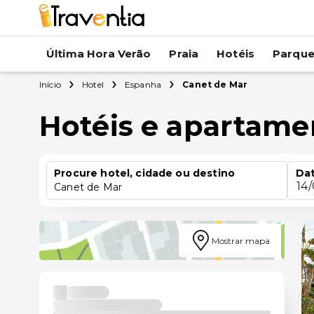
Última Hora Verão
Praia
Hotéis
Parqu
Início
Hotel
Espanha
Canet de Mar
Hotéis e apartame
Procure hotel, cidade ou destino
Dat
14
Canet de Mar
Mostrar mapa