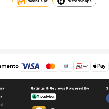
Traventia.
pt
TrustedShops
amento
nal
Ratings & Reviews Powered By
S
ha
al