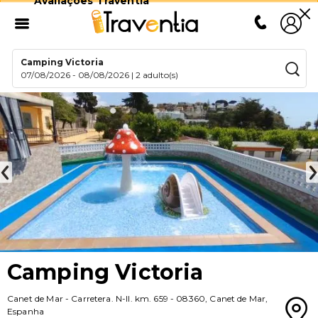
Avaliações Traventia
Camping Victoria
07/08/2026
-
08/08/2026
|
2 adulto(s)
Camping Victoria
Canet de Mar
-
Carretera. N-II. km. 659
-
08360
,
Canet de Mar
,
Espanha