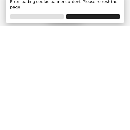
Error loading cookie banner content. Please refresh the
page.
Filtrar
Empresa
Quem somos?
Opiniões de Clientes
Aviso Legal
Condições Gerais
Politica de Privacidade
Política de Cookies
Gerir definições de cookies