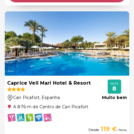
Caprice Vell Mari Hotel & Resort
NOTA
8
Can Picafort
, Espanha
Muito bem
A 876 m de Centro de Can Picafort
119 €
Desde
/ Noite