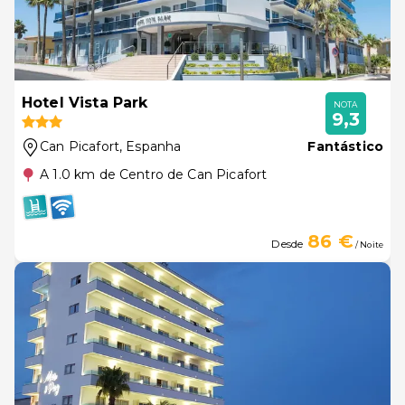
Hotel Vista Park
NOTA
9,3
Can Picafort
, Espanha
Fantástico
A 1.0 km de Centro de Can Picafort
86 €
Desde
/ Noite