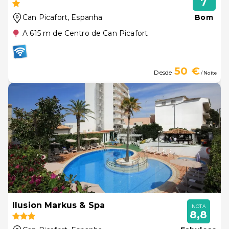
7
Can Picafort
, Espanha
Bom
A 615 m de Centro de Can Picafort
50 €
Desde
/ Noite
Ilusion Markus & Spa
NOTA
8,8