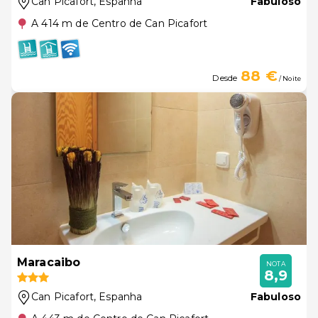
Can Picafort
, Espanha
Fabuloso
A 414 m de Centro de Can Picafort
88 €
Desde
/ Noite
Maracaibo
NOTA
8,9
Can Picafort
, Espanha
Fabuloso