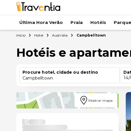
Última Hora Verão
Praia
Hotéis
Parqu
Início
Hotel
Austrália
Campbelltown
Hotéis e apartam
Procure hotel, cidade ou destino
Dat
14
Campbelltown
Mostrar mapa