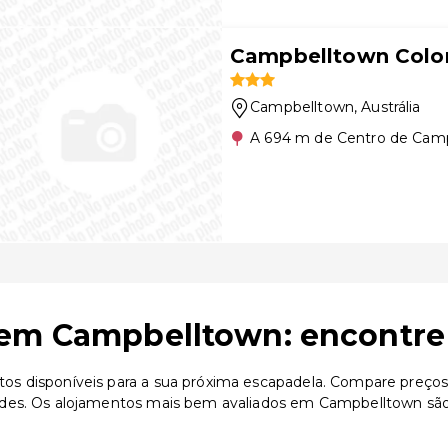
Campbelltown Colon
Campbelltown
, Austrália
A 694 m de Centro de Cam
 em Campbelltown: encontre 
 disponíveis para a sua próxima escapadela. Compare preços, a
ades. Os alojamentos mais bem avaliados em Campbelltown sã