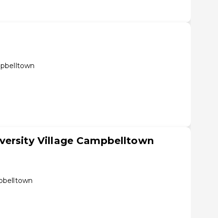
mpbelltown
versity Village Campbelltown
pbelltown