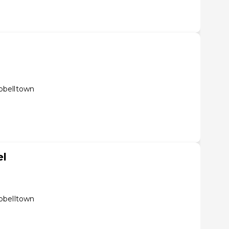
pbelltown
el
pbelltown