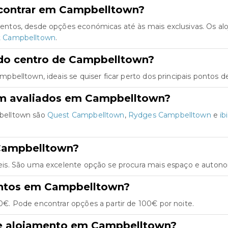
ncontrar em Campbelltown?
ntos, desde opções económicas até às mais exclusivas. Os al
t Campbelltown
.
 do centro de Campbelltown?
elltown, ideais se quiser ficar perto dos principais pontos de
em avaliados em Campbelltown?
belltown são
Quest Campbelltown
,
Rydges Campbelltown
e
ib
Campbelltown?
s. São uma excelente opção se procura mais espaço e autonom
entos em Campbelltown?
. Pode encontrar opções a partir de 100€ por noite.
de alojamento em Campbelltown?