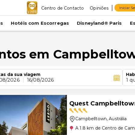
Centro de Contacto
Opiniões
Iniciar S
es
Hotéis com Escorregas
Disneyland® Paris
E
entos em Campbellto
as da sua viagem
Hab
/08/2026
|
16/08/2026
1 q
Quest Campbelltow
Campbelltown
, Austrália
A 1.8 km de Centro de Cam