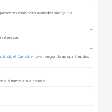
−
ojamentos mais bem avaliados são
Quest
−
 interesse.
−
is Budget Campbelltown
, segundo as opiniões dos
−
ia durante a sua estadia.
−
−