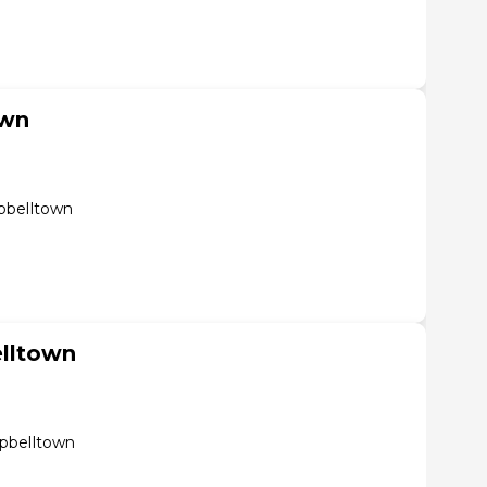
own
pbelltown
lltown
pbelltown