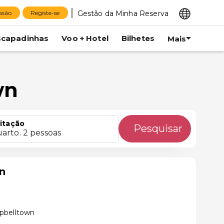
Gestão da Minha Reserva
essão
Registe-se
scapadinhas
Voo + Hotel
Bilhetes
Mais
wn
itação
Pesquisar
uarto. 2 pessoas
n
pbelltown