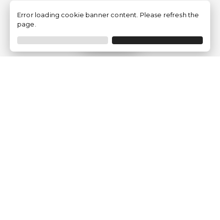
Error loading cookie banner content. Please refresh the
page.
Filtrar
Empresa
Quem somos?
Opiniões de Clientes
Aviso Legal
Condições Gerais
Politica de Privacidade
Política de Cookies
Gerir definições de cookies