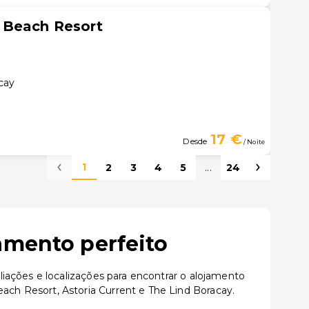
 Beach Resort
cay
17 €
Desde
/ Noite
1
2
3
4
5
...
24
amento perfeito
iações e localizações para encontrar o alojamento
ch Resort, Astoria Current e The Lind Boracay.