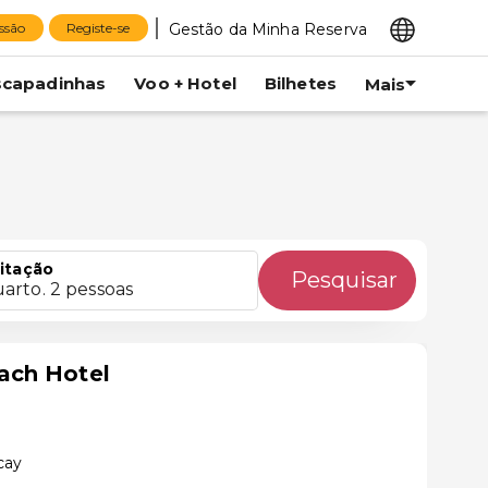
Gestão da Minha Reserva
essão
Registe-se
scapadinhas
Voo + Hotel
Bilhetes
Mais
itação
Pesquisar
uarto. 2 pessoas
ach Hotel
cay