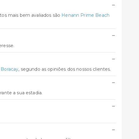
−
ntos mais bem avaliados são
Henann Prime Beach
−
eresse.
−
 Boracay
, segundo as opiniões dos nossos clientes.
−
ante a sua estadia.
−
−