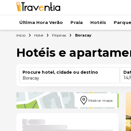
Última Hora Verão
Praia
Hotéis
Parqu
Início
Hotel
Filipinas
Boracay
Hotéis e apartame
Procure hotel, cidade ou destino
Dat
14
Boracay
Mostrar mapa