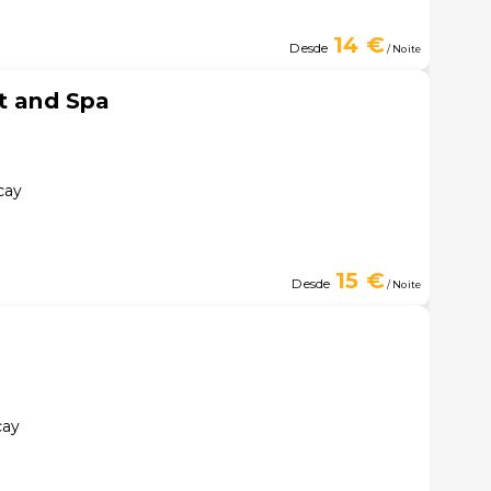
14 €
Desde
/ Noite
rt and Spa
cay
15 €
Desde
/ Noite
cay