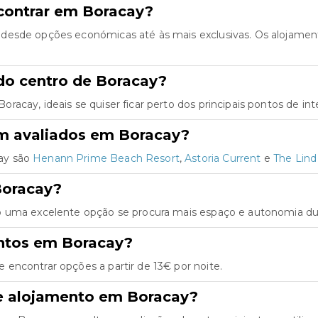
contrar em Boracay?
 desde opções económicas até às mais exclusivas. Os alojame
do centro de Boracay?
acay, ideais se quiser ficar perto dos principais pontos de int
m avaliados em Boracay?
ay são
Henann Prime Beach Resort
,
Astoria Current
e
The Lind
Boracay?
o uma excelente opção se procura mais espaço e autonomia dur
entos em Boracay?
encontrar opções a partir de 13€ por noite.
e alojamento em Boracay?