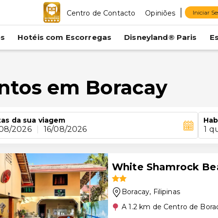
Centro de Contacto
Opiniões
Iniciar S
es
Hotéis com Escorregas
Disneyland® Paris
E
ntos em Boracay
as da sua viagem
Hab
/08/2026
|
16/08/2026
1 q
White Shamrock Be
Boracay
, Filipinas
A 1.2 km de Centro de Bora