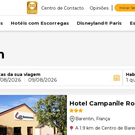
Centro de Contacto
Opiniões
Iniciar S
es
Hotéis com Escorregas
Disneyland® Paris
E
n
as da sua viagem
Hab
/08/2026
|
09/08/2026
1 q
Hotel Campanile Ro
Barentin
, França
A 1.9 km de Centro de Bare