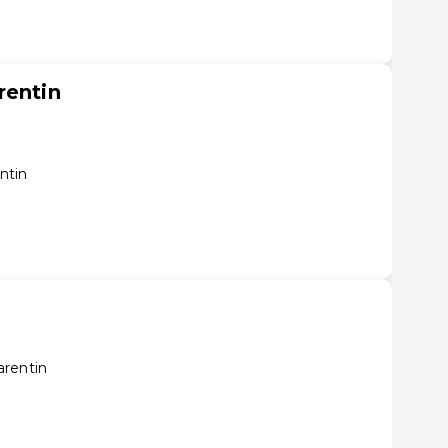
rentin
ntin
arentin