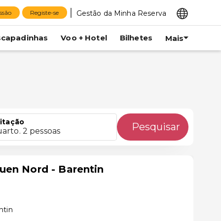
Gestão da Minha Reserva
essão
Registe-se
scapadinhas
Voo + Hotel
Bilhetes
Mais
itação
Pesquisar
uarto. 2 pessoas
uen Nord - Barentin
ntin