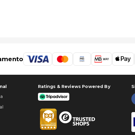
amento
nal
Ratings & Reviews Powered By
S
ha
al