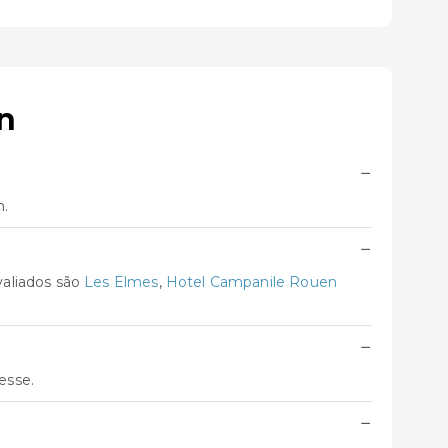
n
−
m.
−
valiados são
Les Elmes
,
Hotel Campanile Rouen
−
esse.
−