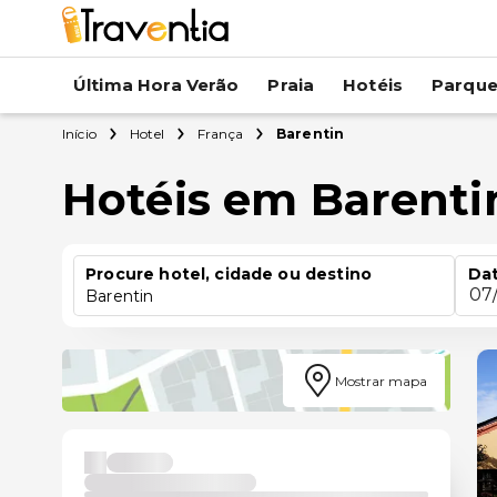
Última Hora Verão
Praia
Hotéis
Parqu
Início
Hotel
França
Barentin
Hotéis em Barenti
Procure hotel, cidade ou destino
Dat
07
Barentin
Mostrar mapa