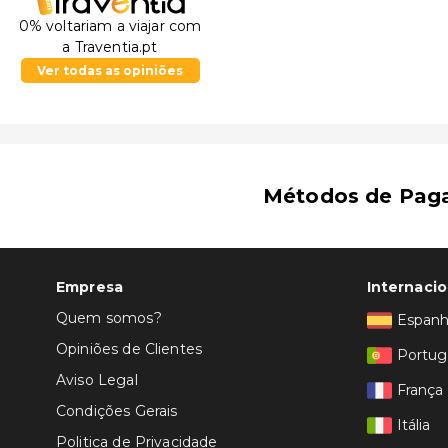
0% voltariam a viajar com
a Traventia.pt
Ver todas as opiniões
Métodos de Pag
Empresa
Internacio
Quem somos?
Espan
Opiniões de Clientes
Portug
Aviso Legal
França
Condições Gerais
Itália
Politica de Privacidade