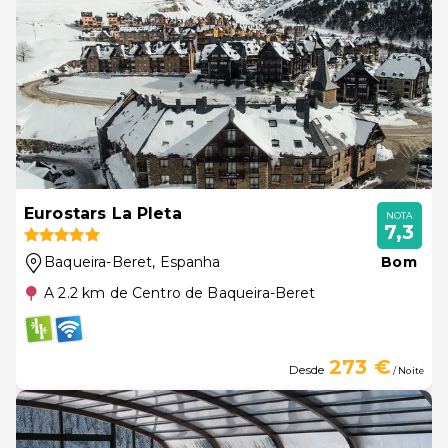
Eurostars La Pleta
NOTA
7,3
Baqueira-Beret
, Espanha
Bom
A 2.2 km de Centro de Baqueira-Beret
273 €
Desde
/ Noite