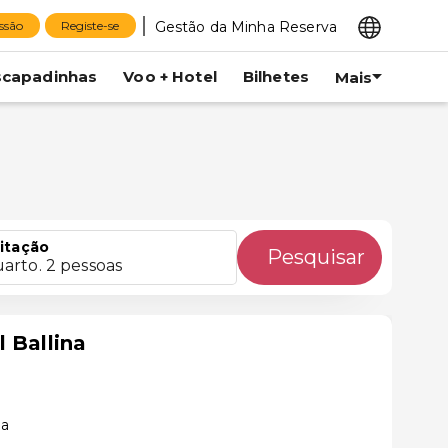
Gestão da Minha Reserva
essão
Registe-se
scapadinhas
Voo + Hotel
Bilhetes
Mais
itação
Pesquisar
uarto. 2 pessoas
 Ballina
na