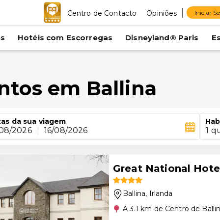
Centro de Contacto
Opiniões
Iniciar S
es
Hotéis com Escorregas
Disneyland® Paris
E
ntos em Ballina
as da sua viagem
Hab
/08/2026
|
16/08/2026
1 q
Great National Hotel
Ballina
, Irlanda
A 3.1 km de Centro de Balli