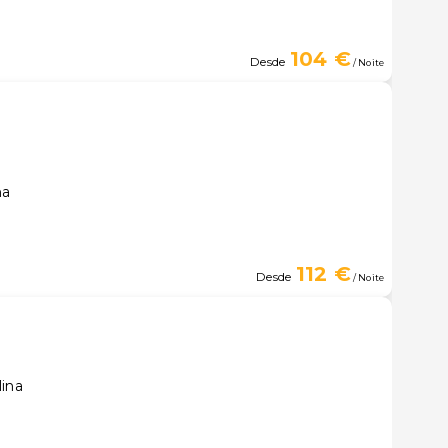
104 €
Desde
/ Noite
na
112 €
Desde
/ Noite
lina