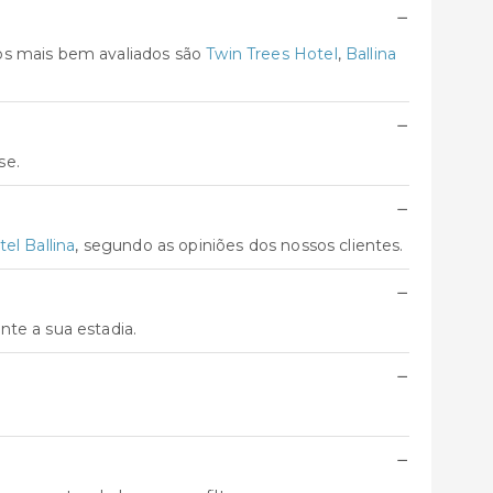
−
os mais bem avaliados são
Twin Trees Hotel
,
Ballina
−
se.
−
el Ballina
, segundo as opiniões dos nossos clientes.
−
te a sua estadia.
−
−