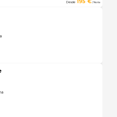
195 €
Desde
/ Noite
na
e
na