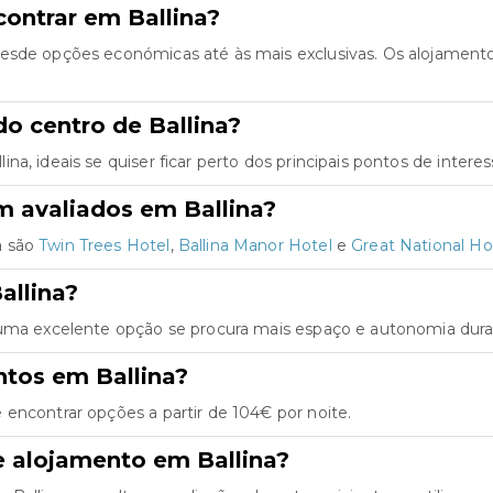
ontrar em Ballina?
desde opções económicas até às mais exclusivas. Os alojament
o centro de Ballina?
a, ideais se quiser ficar perto dos principais pontos de interes
m avaliados em Ballina?
a são
Twin Trees Hotel
,
Ballina Manor Hotel
e
Great National Hot
allina?
 uma excelente opção se procura mais espaço e autonomia duran
ntos em Ballina?
encontrar opções a partir de 104€ por noite.
e alojamento em Ballina?