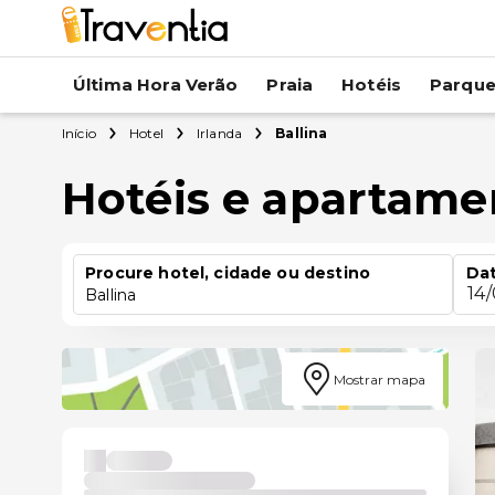
Última Hora Verão
Praia
Hotéis
Parqu
Início
Hotel
Irlanda
Ballina
Hotéis e apartame
Procure hotel, cidade ou destino
Dat
14
Ballina
Mostrar mapa