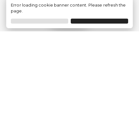
Error loading cookie banner content. Please refresh the
page.
Filtrar
Empresa
Quem somos?
Opiniões de Clientes
Aviso Legal
Condições Gerais
Politica de Privacidade
Política de Cookies
Gerir definições de cookies