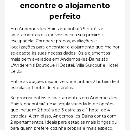
encontre o alojamento
perfeito
Em Andernos-les-Bains encontrará 9 hotéis e
apartamentos disponíveis para a sua próxima
escapadela. Compare preços, avaliações e
localizações para encontrar o alojamento que melhor
se adapta às suas necessidades. Os alojamentos
mais bem avaliados em Andernos-les-Bains são
L'Anderenis Boutique HÔøΩtel, Villa Surcouf e Hotel
Le 25.
Entre as opções disponíveis, encontrará 2 hotéis de 3
estrelas e 1 hotel de 4 estrelas.
Se procura hotéis e apartamentos em Andernos-les-
Bains, encontrará uma ampla variedade de opções
que incluem 2 hotéis de 3 estrelas e 1 hotel de 4
estrelas. Além disso, Andernos-les-Bains conta com
2 apartamentos, ideais para estadias mais longas ou
para quem prefere cozinha própria e mais espaço.