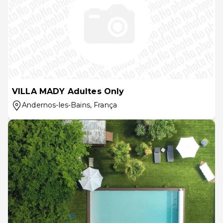
VILLA MADY Adultes Only
Andernos-les-Bains
, França