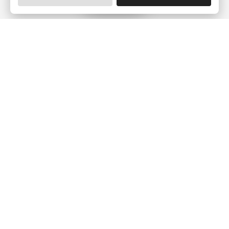
Empresa
Quem somos?
Opiniões de Clientes
Aviso Legal
Condições Gerais
Politica de Privacidade
Política de Cookies
Gerir definições de cookies