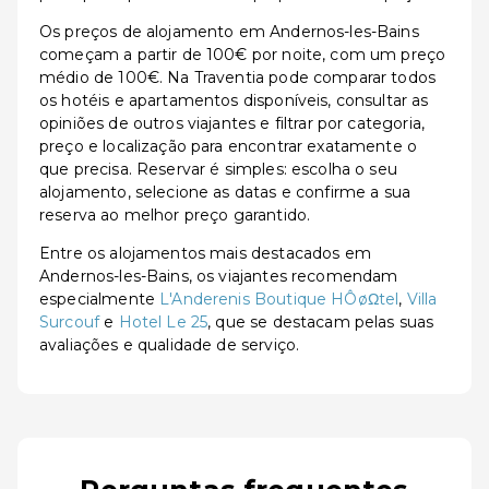
Os preços de alojamento em Andernos-les-Bains
começam a partir de 100€ por noite, com um preço
médio de 100€. Na Traventia pode comparar todos
os hotéis e apartamentos disponíveis, consultar as
opiniões de outros viajantes e filtrar por categoria,
preço e localização para encontrar exatamente o
que precisa. Reservar é simples: escolha o seu
alojamento, selecione as datas e confirme a sua
reserva ao melhor preço garantido.
Entre os alojamentos mais destacados em
Andernos-les-Bains, os viajantes recomendam
especialmente
L'Anderenis Boutique HÔøΩtel
,
Villa
Surcouf
e
Hotel Le 25
, que se destacam pelas suas
avaliações e qualidade de serviço.