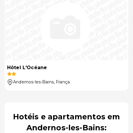
Hôtel L'Océane
Andernos-les-Bains
, França
Hotéis e apartamentos em
Andernos-les-Bains: