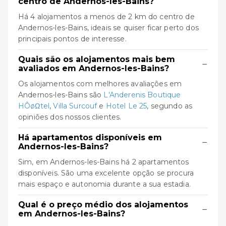
centro de Andernos-les-Bains?
Há 4 alojamentos a menos de 2 km do centro de
Andernos-les-Bains, ideais se quiser ficar perto dos
principais pontos de interesse.
Quais são os alojamentos mais bem
−
avaliados em Andernos-les-Bains?
Os alojamentos com melhores avaliações em
Andernos-les-Bains são
L'Anderenis Boutique
HÔøΩtel
,
Villa Surcouf
e
Hotel Le 25
, segundo as
opiniões dos nossos clientes.
Há apartamentos disponíveis em
−
Andernos-les-Bains?
Sim, em Andernos-les-Bains há 2 apartamentos
disponíveis. São uma excelente opção se procura
mais espaço e autonomia durante a sua estadia.
Qual é o preço médio dos alojamentos
−
em Andernos-les-Bains?