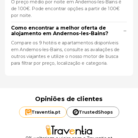
O preço médio por noite em Andernos-les-Bains é
de 100€. Pode encontrar opções a partir de 100€
por noite.
Como encontrar a melhor oferta de
−
alojamento em Andernos-les-Bains?
Compare os 9 hotéis e apartamentos disponíveis
em Andernos-les-Bains, consulte as avaliações de
outros viajantes e utilize o nosso motor de busca
para filtrar por preço, localização e categoria.
Opiniões de clientes
Traventia.
pt
TrustedShops