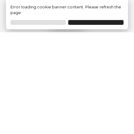
Error loading cookie banner content. Please refresh the
page.
Filtrar
Empresa
Quem somos?
Opiniões de Clientes
Aviso Legal
Condições Gerais
Politica de Privacidade
Política de Cookies
Gerir definições de cookies