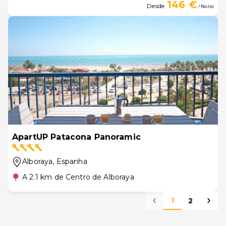
146 €
Desde
/ Noite
ApartUP Patacona Panoramic
Alboraya
, Espanha
A 2.1 km de Centro de Alboraya
1
2