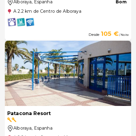
Alboraya
, Espanha
Bom
A 2.2 km de Centro de Alboraya
105 €
Desde
/ Noite
Patacona Resort
Alboraya
, Espanha