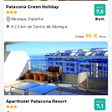
Patacona Green Holiday
NOTA
7,5
Alboraya
, Espanha
Bom
A 2.3 km de Centro de Alboraya
96 €
Desde
/ Noite
Aparthotel Patacona Resort
NOTA
7,1