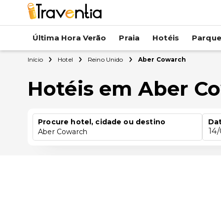
Última Hora Verão
Praia
Hotéis
Parqu
Início
Hotel
Reino Unido
Aber Cowarch
Hotéis em Aber C
Procure hotel, cidade ou destino
Dat
14
Aber Cowarch