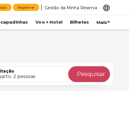
Gestão da Minha Reserva
essão
Registe-se
scapadinhas
Voo + Hotel
Bilhetes
Mais
itação
Pesquisar
uarto. 2 pessoas