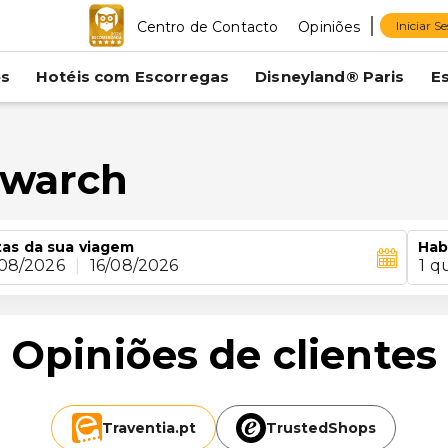
Centro de Contacto
Opiniões
Iniciar S
es
Hotéis com Escorregas
Disneyland® Paris
E
owarch
as da sua viagem
Hab
/08/2026
|
16/08/2026
1 q
Opiniões de clientes
Traventia.
pt
TrustedShops