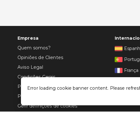
Empresa
Internacio
Quem somos?
Espan
Opiniões de Clientes
Portug
Aviso Legal
França
Condições Gerais
Itália
Politica de Privacidade
Error loading cookie banner content. Please refres
Política de Cookies
Gerir definições de cookies