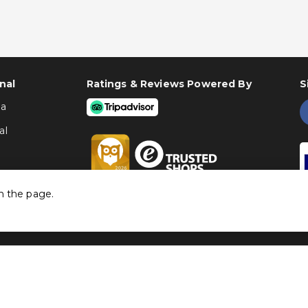
nal
Ratings & Reviews Powered By
S
ha
al
h the page.
©
Traventia.pt