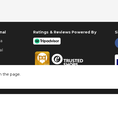
nal
Ratings & Reviews Powered By
S
ha
al
h the page.
©
Traventia.pt