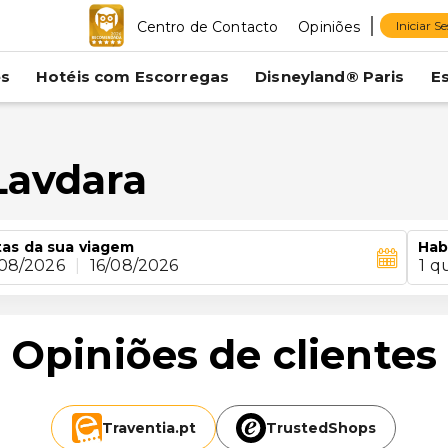
Centro de Contacto
Opiniões
Iniciar S
es
Hotéis com Escorregas
Disneyland® Paris
E
Lavdara
as da sua viagem
Hab
/08/2026
|
16/08/2026
1 q
Opiniões de clientes
Traventia.
pt
TrustedShops