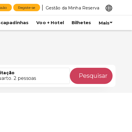
Gestão da Minha Reserva
essão
Registe-se
scapadinhas
Voo + Hotel
Bilhetes
Mais
itação
Pesquisar
uarto. 2 pessoas