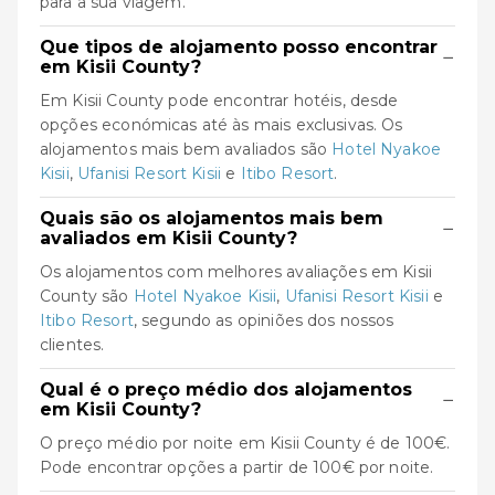
para a sua viagem.
Que tipos de alojamento posso encontrar
−
em Kisii County?
Em Kisii County pode encontrar hotéis, desde
opções económicas até às mais exclusivas. Os
alojamentos mais bem avaliados são
Hotel Nyakoe
Kisii
,
Ufanisi Resort Kisii
e
Itibo Resort
.
Quais são os alojamentos mais bem
−
avaliados em Kisii County?
Os alojamentos com melhores avaliações em Kisii
County são
Hotel Nyakoe Kisii
,
Ufanisi Resort Kisii
e
Itibo Resort
, segundo as opiniões dos nossos
clientes.
Qual é o preço médio dos alojamentos
−
em Kisii County?
O preço médio por noite em Kisii County é de 100€.
Pode encontrar opções a partir de 100€ por noite.