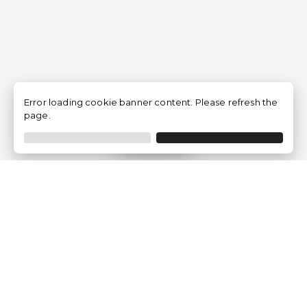
Error loading cookie banner content. Please refresh the
page.
Filtrar
Empresa
Quem somos?
Opiniões de Clientes
Aviso Legal