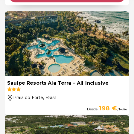
Sauipe Resorts Ala Terra – All Inclusive
Praia do Forte
, Brasil
198 €
Desde
/ Noite