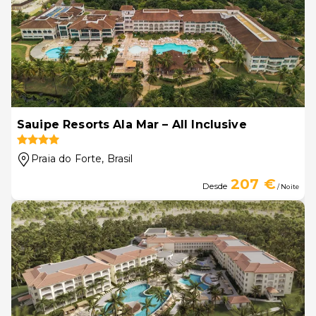
Sauipe Resorts Ala Mar – All Inclusive
Praia do Forte
, Brasil
207 €
Desde
/ Noite