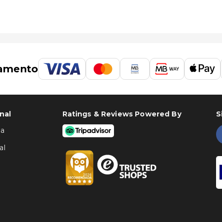
amento
nal
Ratings & Reviews Powered By
S
ha
al