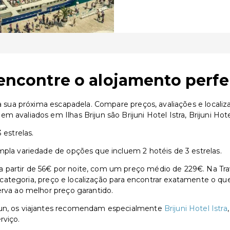
 encontre o alojamento perfe
a a sua próxima escapadela. Compare preços, avaliações e local
m avaliados em Ilhas Brijun são Brijuni Hotel Istra, Brijuni H
 estrelas.
mpla variedade de opções que incluem 2 hotéis de 3 estrelas.
partir de 56€ por noite, com um preço médio de 229€. Na Trav
or categoria, preço e localização para encontrar exatamente o qu
erva ao melhor preço garantido.
ijun, os viajantes recomendam especialmente
Brijuni Hotel Istra
rviço.