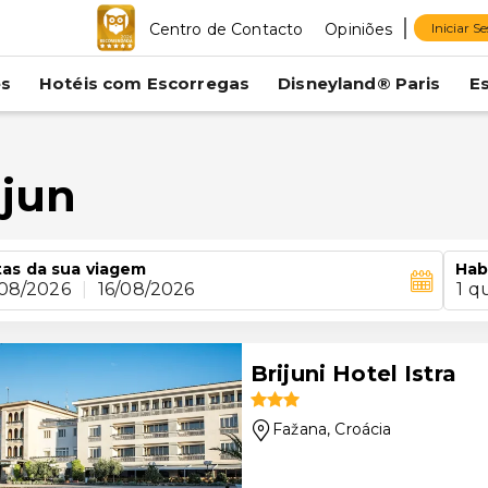
Centro de Contacto
Opiniões
Iniciar S
es
Hotéis com Escorregas
Disneyland® Paris
E
ijun
as da sua viagem
Hab
/08/2026
|
16/08/2026
1 q
Brijuni Hotel Istra
Fažana
, Croácia