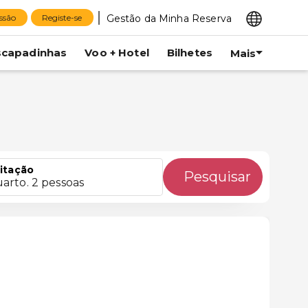
Gestão da Minha Reserva
essão
Registe-se
scapadinhas
Voo + Hotel
Bilhetes
Mais
itação
Pesquisar
uarto. 2 pessoas