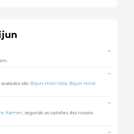
ijun
−
gem.
−
 avaliados são
Brijuni Hotel Istra
,
Brijuni Hotel
−
oms Karmen
, segundo as opiniões dos nossos
−