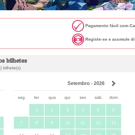
Pagamento fácil com C
Registe-se e acumule di
os bilhetes
 bilhete(s)
Setembro - 2026
m
seg
ter
qua
qui
sex
sáb
dom
1
2
3
4
5
6
7
8
9
10
11
12
13