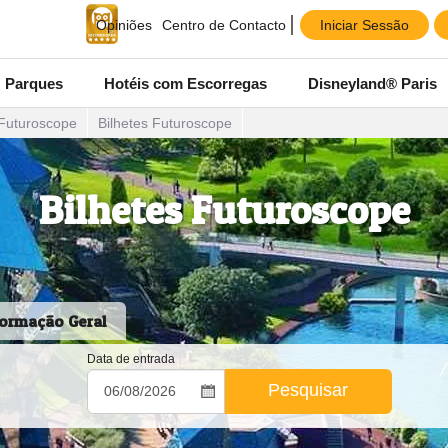
Iniciar Sessão
Opiniões
Centro de Contacto
Parques
Hotéis com Escorregas
Disneyland® Paris
Futuroscope
Bilhetes Futuroscope
Bilhetes Futuroscope
formação Geral
Data de entrada
Pesquisar