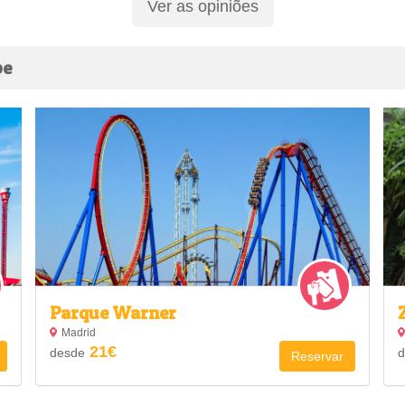
Ver as opiniões
pe
Parque Warner
Madrid
21€
desde
d
Reservar