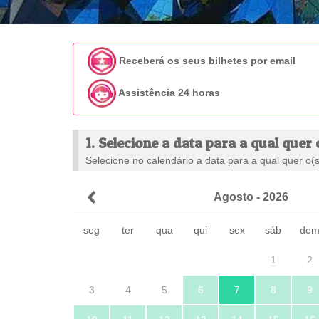
Receberá os seus bilhetes por email
Assistência 24 horas
1. Selecione a data para a qual quer 
Selecione no calendário a data para a qual quer o(s)
Agosto - 2026
seg
ter
qua
qui
sex
sáb
do
1
2
3
4
5
6
7
8
9