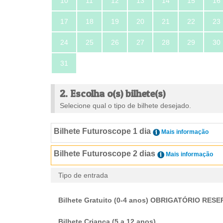
10
11
12
13
14
15
16
17
18
19
20
21
22
23
24
25
26
27
28
29
30
31
2. Escolha o(s) bilhete(s)
Selecione qual o tipo de bilhete desejado.
Bilhete Futuroscope 1 dia
Mais informação
Bilhete Futuroscope 2 dias
Mais informação
Tipo de entrada
Bilhete Gratuito (0-4 anos) OBRIGATÓRIO RE
Bilhete Criança (5 a 12 anos)