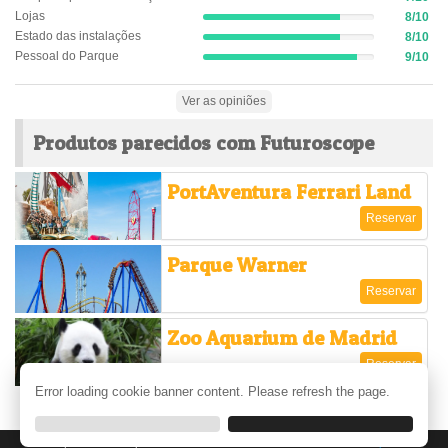
7%
(success)
Lojas
8/10
Complete
8%
(success)
Estado das instalações
8/10
Complete
8%
(success)
Pessoal do Parque
9/10
Complete
9%
(success)
Complete
(success)
Ver as opiniões
Produtos parecidos com Futuroscope
PortAventura Ferrari Land
Reservar
Parque Warner
Reservar
Zoo Aquarium de Madrid
Reservar
Error loading cookie banner content. Please refresh the page.
Ver mais
Se precisar de ajuda entre em contato connosco:
Centro de Ajuda