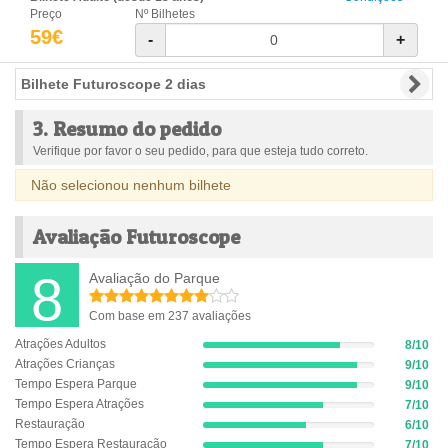
Preço
Nº Bilhetes
59€
-
+
Bilhete Futuroscope 2 dias
3. Resumo do pedido
Verifique por favor o seu pedido, para que esteja tudo correto.
Não selecionou nenhum bilhete
Avaliação Futuroscope
8
Avaliação do Parque
Com base em 237 avaliações
Atrações Adultos
8/10
8%
Atrações Crianças
9/10
Complete
9%
(success)
Tempo Espera Parque
9/10
Complete
9%
(success)
Tempo Espera Atrações
7/10
Complete
7%
(success)
Restauração
6/10
Complete
6%
(success)
Tempo Espera Restauração
7/10
Complete