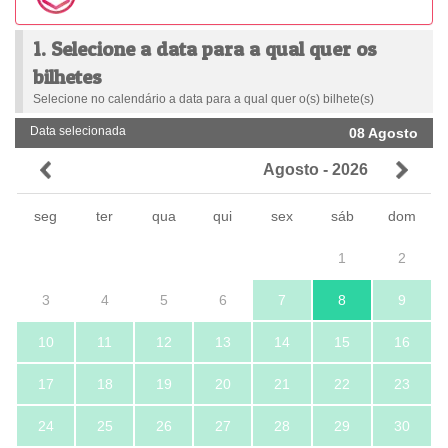
1. Selecione a data para a qual quer os
bilhetes
Selecione no calendário a data para a qual quer o(s) bilhete(s)
Data selecionada
08 Agosto
Agosto - 2026
seg
ter
qua
qui
sex
sáb
dom
1
2
3
4
5
6
7
8
9
10
11
12
13
14
15
16
17
18
19
20
21
22
23
24
25
26
27
28
29
30