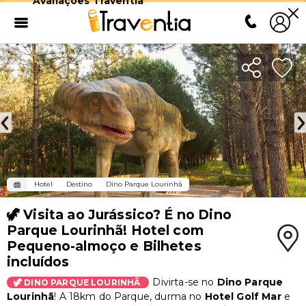
Avaliações Traventia
Hotel
Destino
Dino Parque Lourinhã
🦖 Visita ao Jurássico? É no Dino
Parque Lourinhã! Hotel com
Pequeno-almoço e Bilhetes
incluídos
Divirta-se no
Dino Parque
🦖 DINO PARQUE LOURINHÃ
Lourinhã
! A 18km do Parque, durma no
Hotel Golf Mar
e