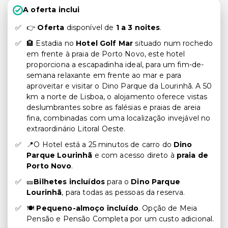
A oferta inclui
👉
Oferta
disponível de
1 a 3 noites
.
🏨 Estadia no
Hotel Golf Mar
situado num rochedo
em frente à praia de Porto Novo, este hotel
proporciona a escapadinha ideal, para um fim-de-
semana relaxante em frente ao mar e para
aproveitar e visitar o Dino Parque da Lourinhã. A 50
km a norte de Lisboa, o alojamento oferece vistas
deslumbrantes sobre as falésias e praias de areia
fina, combinadas com uma localização invejável no
extraordinário Litoral Oeste.
📍O Hotel está a 25 minutos de carro do
Dino
Parque Lourinhã
e com acesso direto à
praia de
Porto Novo
.
🎫
Bilhetes incluídos
para o
Dino Parque
Lourinhã
, para todas as pessoas da reserva.
🍽️
Pequeno-almoço incluído
. Opção de Meia
Pensão e Pensão Completa por um custo adicional.