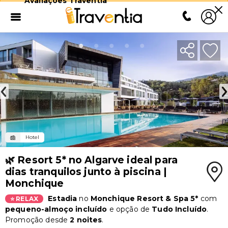
Avaliações Traventia
Hotel
🌿 Resort 5* no Algarve ideal para
dias tranquilos junto à piscina |
Monchique
Estadia
no
Monchique Resort & Spa 5*
com
⭐ RELAX
pequeno-almoço incluído
e opção de
Tudo Incluído
.
Promoção desde
2 noites
.