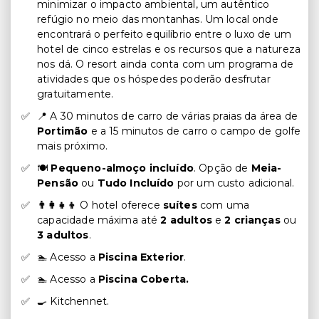
minimizar o impacto ambiental, um autêntico
refúgio no meio das montanhas. Um local onde
encontrará o perfeito equilíbrio entre o luxo de um
hotel de cinco estrelas e os recursos que a natureza
nos dá. O resort ainda conta com um programa de
atividades que os hóspedes poderão desfrutar
gratuitamente.
📍 A 30 minutos de carro de várias praias da área de
Portimão
e a 15 minutos de carro o campo de golfe
mais próximo.
🍽️
Pequeno-almoço incluído
. Opção de
Meia-
Pensão
ou
Tudo Incluído
por um custo adicional.
👨‍👩‍👧‍👦
O hotel oferece
suítes
com uma
capacidade máxima até
2 adultos
e
2 crianças
ou
3 adultos
.
🏊 Acesso a
Piscina Exterior
.
🏊 Acesso a
Piscina Coberta.
🍳 Kitchennet.