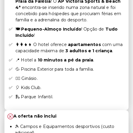
Praia da Falésia
! O
AP Victoria Sports & Beach
4*
encontra-se inserido numa zona natural e foi
concebido para hóspedes que procuram férias em
família e a adrenalina do desporto.
🍽️ Pequeno-Almoço Incluído
! Opção de
Tudo
Incluído
!
👨‍👩‍👧‍👦
O hotel oferece
apartamentos
com uma
capacidade máxima de
3 adultos e 1 criança
.
📍 Hotel a
10 minutos a pé da praia
.
💦 Piscina Exterior para toda a família.
🏋️‍♀️ Ginásio.
🎈 Kids Club.
🛝 Parque Infantil.
A oferta não inclui
🎾 Campos e Equipamentos desportivos (custo
adicional).