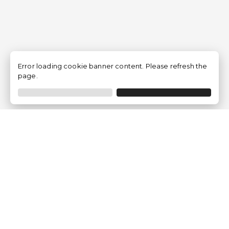
Error loading cookie banner content. Please refresh the
page.
Empresa
Quem somos?
Opiniões de Clientes
Aviso Legal