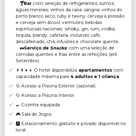
🍸Bar
com: seleção de refrigerantes; sumos;
águas minerais; vinhos da casa; sangria; vinhos do
porto branco seco, ruby e tawny; cerveja à pressão
e cerveja sem álcool; vermutes; bebidas
espirituosas nacionais: whisky, gin, rum, vodka,
tequila, brandy; cafetaria, incluindo café,
descafeinado, chá, infusões e chocolate quente.
🥜Serviço de
Snacks
:
com uma seleção de
comidas quentes e frias entre as refeições (até
Setembro).
👨‍👩‍👧‍👦 O hotel disponibiliza
apartamentos
com
capacidade máxima para
4 adultos e 1 criança
.
💦 Acesso a Piscina Exterior (sazonal).
💦 Acesso a Piscina Interior.
🍳 Cozinha equipada.
🎮 Sala de Jogos.
🅿️ Estacionamento gratuito e privado disponível no
local.