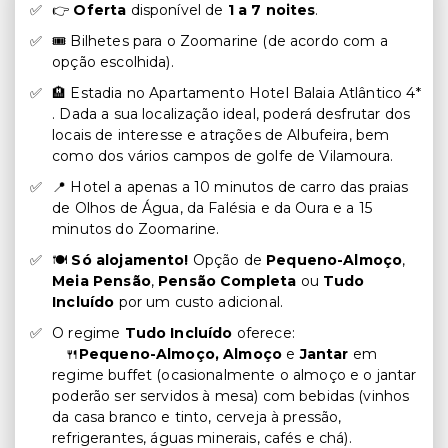
👉
Oferta
disponível de
1 a 7 noites
.
🎟️ Bilhetes para o Zoomarine (de acordo com a
opção escolhida).
🏨 Estadia no Apartamento Hotel Balaia Atlântico 4*
. Dada a sua localização ideal, poderá desfrutar dos
locais de interesse e atrações de Albufeira, bem
como dos vários campos de golfe de Vilamoura.
📍 Hotel a apenas a 10 minutos de carro das praias
de Olhos de Água, da Falésia e da Oura e a 15
minutos do Zoomarine.
🍽️
Só alojamento!
Opção de
Pequeno-Almoço
,
Meia Pensão
,
Pensão Completa
ou
Tudo
Incluído
por um custo adicional.
O regime
Tudo Incluído
oferece:
🍴
Pequeno-Almoço, Almoço
e
Jantar
em
regime buffet (ocasionalmente o almoço e o jantar
poderão ser servidos à mesa) com bebidas (vinhos
da casa branco e tinto, cerveja à pressão,
refrigerantes, águas minerais, cafés e chá).