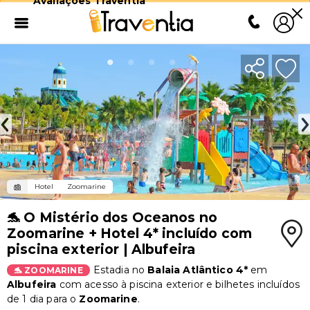
Avaliações Traventia
Hotel
Zoomarine
🐬 O Mistério dos Oceanos no
Zoomarine + Hotel 4* incluído com
piscina exterior | Albufeira
Estadia no
Balaia Atlântico 4*
em
🐬 ZOOMARINE
Albufeira
com acesso à piscina exterior e bilhetes incluídos
de 1 dia para o
Zoomarine
.