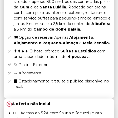
situado a apenas 800 metros das conhecidas praias
da
Oura
e de
Santa Eulália.
Rodeado por jardins,
conta com piscinas interior e exterior, restaurante
com serviço buffet para pequeno-almoço, almoço e
jantar. Encontra-se a 2,5 km do centro de
Albufeira
,
a 3 km do
Campo de Golfe Balaia
.
🍽 Opção de reservar Apenas
Alojamento
,
Alojamento e Pequeno-Almoço
e
Meia Pensão.
👨‍👩‍👧‍👦
O hotel oferece
Suítes e Estúdios
com
uma capacidade máxima de
4 pessoas.
💦 Piscina Exterior.
🍳
Kitchenette.
🅿️ Estacionamento gratuito e público disponível no
local.
A oferta não inclui
💆🏻‍♀️ Acesso ao SPA com Sauna e Jacuzzi (custo