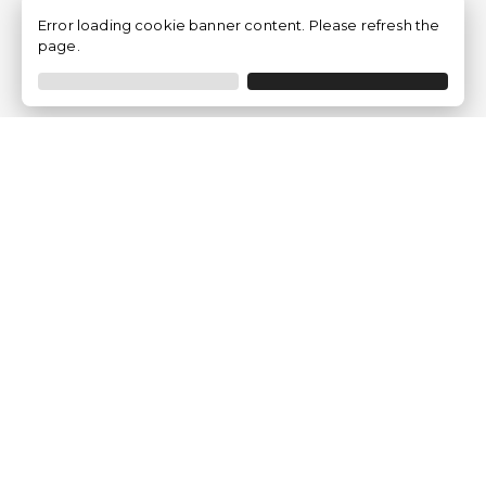
Error loading cookie banner content. Please refresh the
page.
Empresa
Quem somos?
Opiniões de Clientes
Aviso Legal
Condições Gerais
Politica de Privacidade
Política de Cookies
Gerir definições de cookies