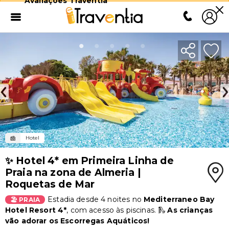
Avaliações Traventia
Hotel
✨ Hotel 4* em Primeira Linha de
Praia na zona de Almeria |
Roquetas de Mar
Estadia desde 4 noites no
Mediterraneo Bay
🏖️ PRAIA
Hotel Resort 4*
,
com acesso às piscinas. 🛝
As crianças
vão adorar os Escorregas Aquáticos!